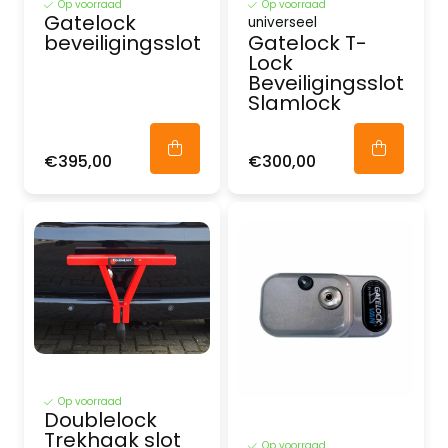
Op voorraad
Op voorraad
Gatelock
universeel
beveiligingsslot
Gatelock T-
Lock
Beveiligingsslot
Slamlock
€395,00
€300,00
Op voorraad
Doublelock
Trekhaak slot
Op voorraad