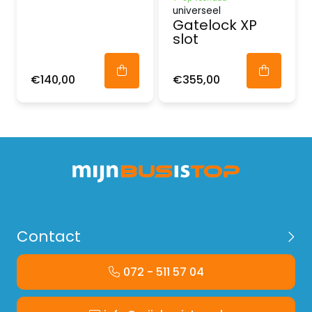
universeel
Gatelock XP
slot
€140,00
€355,00
Contact
072 - 511 57 04