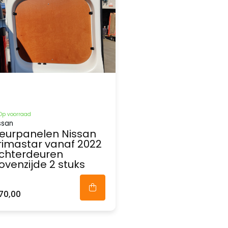
Op voorraad
ssan
eurpanelen Nissan
rimastar vanaf 2022
chterdeuren
ovenzijde 2 stuks
70,00