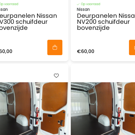
Op voorraad
Op voorraad
ssan
Nissan
eurpanelen Nissan
Deurpanelen Niss
V300 schuifdeur
NV200 schuifdeur
ovenzijde
bovenzijde
60,00
€60,00