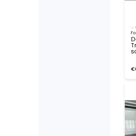
Fo
D
T
s
€