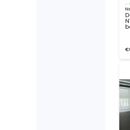
Ni
D
N
b
€