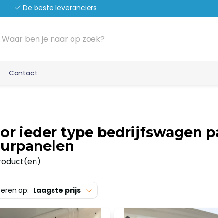
De beste leveranciers
Contact
or ieder type bedrijfswagen 
urpanelen
roduct(en)
teren op:
Laagste prijs