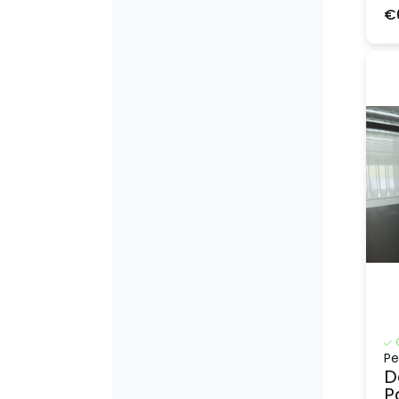
€
Pe
D
P