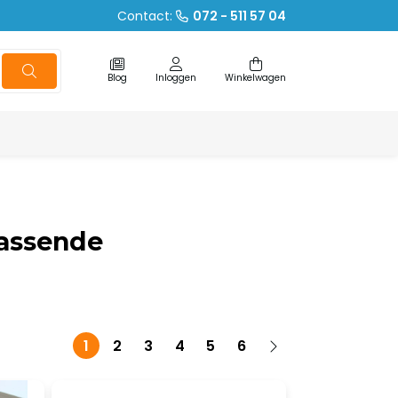
Contact:
072 - 511 57 04
Blog
Inloggen
Winkelwagen
passende
1
2
3
4
5
6