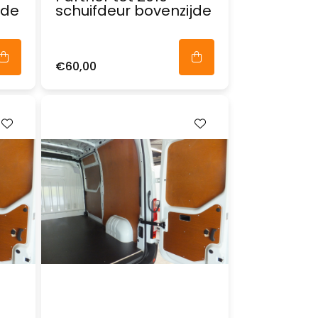
jde
schuifdeur bovenzijde
€60,00