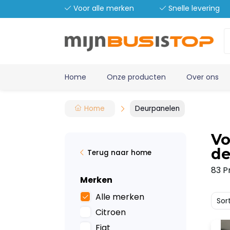
Voor alle merken
Snelle levering
Home
Onze producten
Over ons
Home
Deurpanelen
Vo
de
Terug naar home
83 P
Merken
Alle merken
Sor
Citroen
Fiat