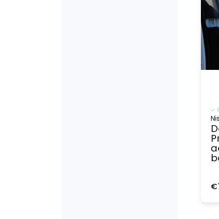
Ni
D
P
a
b
€