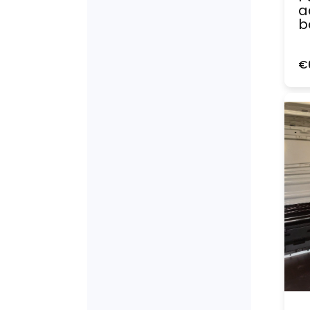
a
b
€