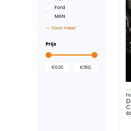
Ford
MAN
Mercedes
toon meer
Nissan
Opel
Prijs
Peugeot
Renault
Toyota
Volkswagen
opel
Fi
D
C
s