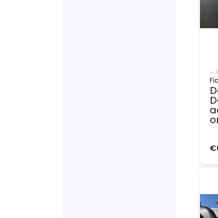
Fi
D
D
a
o
€