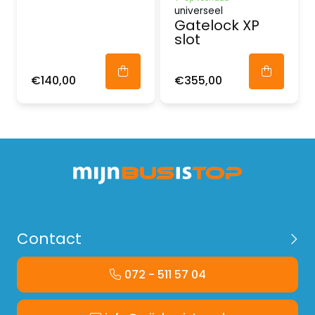
universeel
Gatelock XP
slot
€140,00
€355,00
Contact
072 - 511 57 04