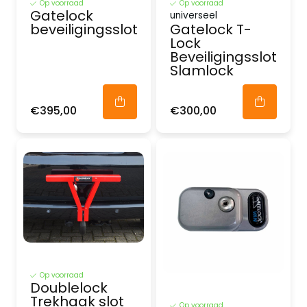
Op voorraad
Op voorraad
Gatelock
universeel
beveiligingsslot
Gatelock T-
Lock
Beveiligingsslot
Slamlock
€395,00
€300,00
Op voorraad
Doublelock
Trekhaak slot
Op voorraad