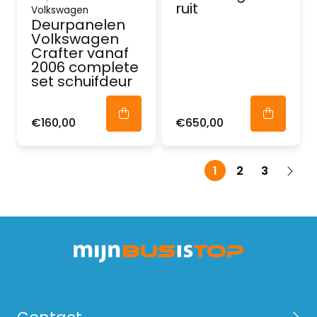
ruit
Volkswagen
Deurpanelen
Volkswagen
Crafter vanaf
2006 complete
set schuifdeur
€160,00
€650,00
1
2
3