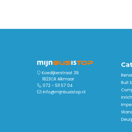
Dak- en
vloerventilatie
Opstaptrede
Accessoires
Stoelhoezen
Kasten- en
ladesystemen
Ca
Koedijkerstraat 39
Rena
1823CR Alkmaar
Ruit 
072 - 511 57 04
Comp
info@mijnbusistop.nl
inric
Imper
Wand
Deur