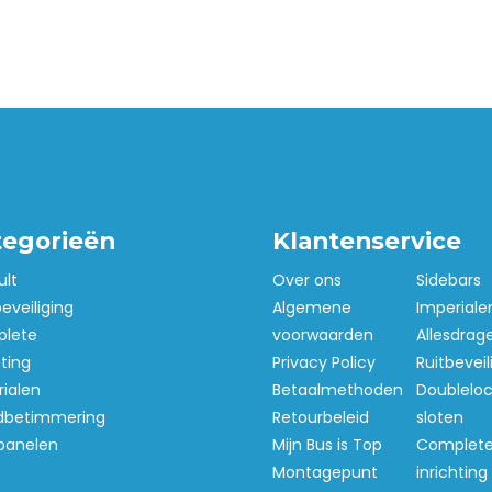
tegorieën
Klantenservice
ult
Over ons
Sidebars
beveiliging
Algemene
Imperiale
lete
voorwaarden
Allesdrag
hting
Privacy Policy
Ruitbeveil
ialen
Betaalmethoden
Doubleloc
betimmering
Retourbeleid
sloten
panelen
Mijn Bus is Top
Complet
Montagepunt
inrichting