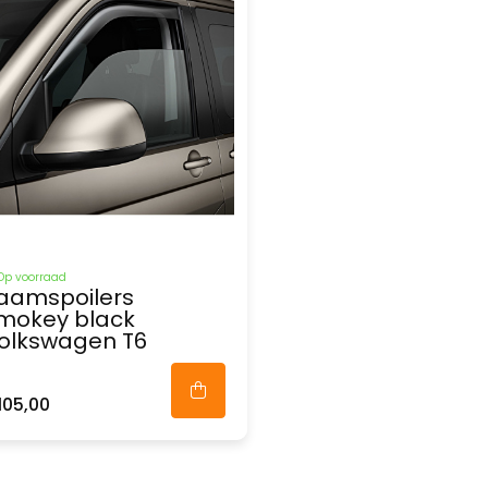
Op voorraad
aamspoilers
mokey black
olkswagen T6
105,00