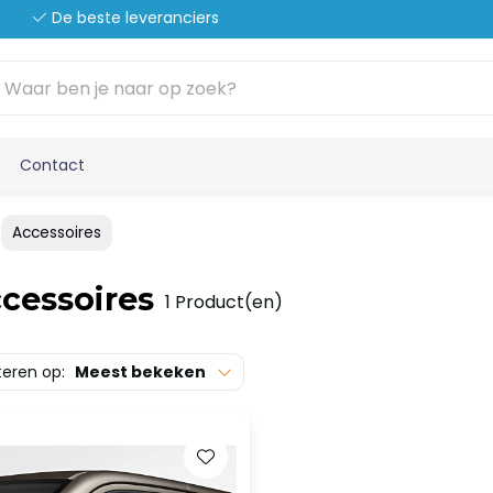
De beste leveranciers
Contact
Accessoires
cessoires
1 Product(en)
teren op:
Meest bekeken