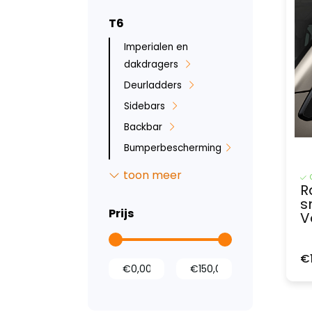
T6
Imperialen en
dakdragers
Deurladders
Sidebars
Backbar
Bumperbescherming
Ruit beveiliging
toon meer
R
Inbraakbeveiliging
s
Led verlichting
Prijs
V
Tussenwanden
Laadruimte
€
bescherming
Wielkastbescherming