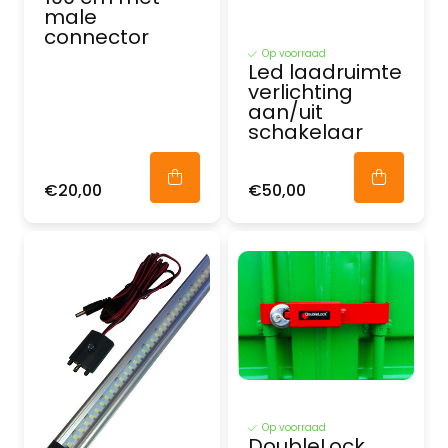
male
connector
Op voorraad
Led laadruimte
verlichting
aan/uit
schakelaar
€20,00
€50,00
Op voorraad
DoubleLock