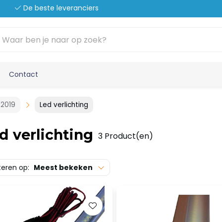
De beste leveranciers
Contact
 2019
Led verlichting
d verlichting
3 Product(en)
teren op:
Meest bekeken