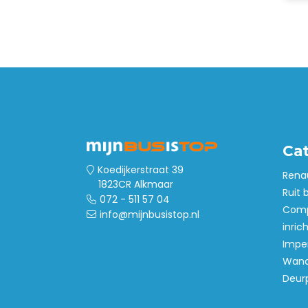
Wandbetimmering
Deurpanelen
Dak- en
vloerventilatie
Opstaptrede
Ca
Koedijkerstraat 39
Rena
1823CR Alkmaar
Ruit 
072 - 511 57 04
Comp
info@mijnbusistop.nl
inric
Imper
Wand
Deur