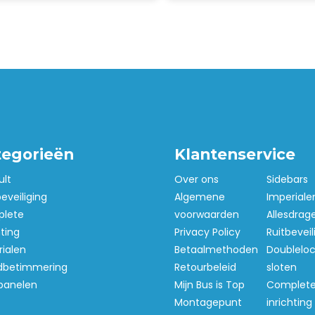
tegorieën
Klantenservice
ult
Over ons
Sidebars
beveiliging
Algemene
Imperiale
lete
voorwaarden
Allesdrag
hting
Privacy Policy
Ruitbeveil
ialen
Betaalmethoden
Doubleloc
betimmering
Retourbeleid
sloten
panelen
Mijn Bus is Top
Complet
Montagepunt
inrichting