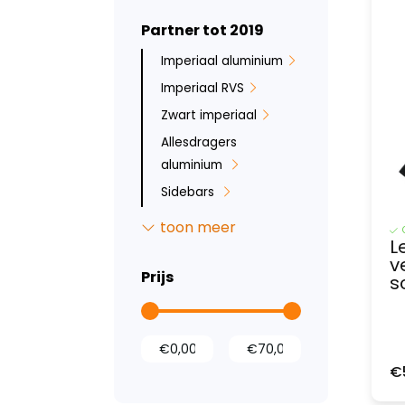
Partner tot 2019
Imperiaal aluminium
Imperiaal RVS
Zwart imperiaal
Allesdragers
aluminium
Sidebars
Backbar
toon meer
L
Ruit beveiliging
v
Bumperbescherming
Prijs
s
Inbraakbeveiliging
Led verlichting
Tussenwanden
€
Laadvloeren