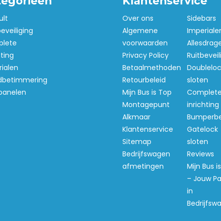
tegorieën
Klantenservice
ult
Over ons
Sidebars
beveiliging
Algemene
Imperiale
lete
voorwaarden
Allesdrag
hting
Privacy Policy
Ruitbeveil
ialen
Betaalmethoden
Doubleloc
betimmering
Retourbeleid
sloten
panelen
Mijn Bus is Top
Complet
Montagepunt
inrichting
Alkmaar
Bumperb
Klantenservice
Gatelock
Sitemap
sloten
Bedrijfswagen
Reviews
afmetingen
Mijn Bus i
– Jouw Pa
in
Bedrijfsw