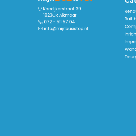
Ca
Koedijkerstraat 39
Rena
1823CR Alkmaar
Ruit 
072 - 511 57 04
Comp
info@mijnbusistop.nl
inric
Imper
Wand
Deur