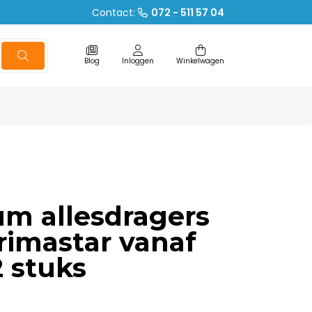
Contact:
072 - 511 57 04
Blog
Inloggen
Winkelwagen
m allesdragers
rimastar vanaf
2 stuks