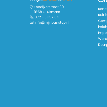
Ca
Koedijkerstraat 39
Rena
1823CR Alkmaar
Ruit 
072 - 511 57 04
Comp
info@mijnbusistop.nl
inric
Imper
Wand
Deur