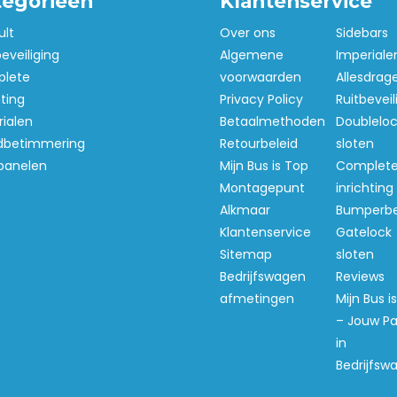
tegorieën
Klantenservice
ult
Over ons
Sidebars
beveiliging
Algemene
Imperiale
lete
voorwaarden
Allesdrag
hting
Privacy Policy
Ruitbeveil
ialen
Betaalmethoden
Doubleloc
betimmering
Retourbeleid
sloten
panelen
Mijn Bus is Top
Complet
Montagepunt
inrichting
Alkmaar
Bumperb
Klantenservice
Gatelock
Sitemap
sloten
Bedrijfswagen
Reviews
afmetingen
Mijn Bus i
– Jouw Pa
in
Bedrijfsw