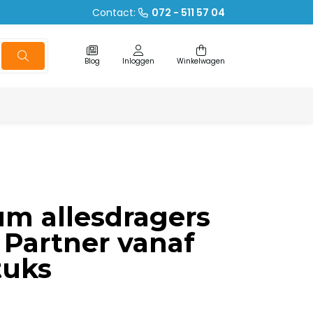
Contact:
072 - 511 57 04
Blog
Inloggen
Winkelwagen
m allesdragers
Partner vanaf
tuks