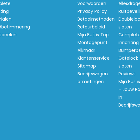
lete
voorwaarden
Allesdrag
uzer uit.
hting
Privacy Policy
Ruitbeveil
ialen
Betaalmethoden
Doubleloc
 doen
betimmering
Retourbeleid
sloten
panelen
Mijn Bus is Top
Complet
j houden daar niet van. Het
Montagepunt
inrichting
g en stabiel vervoert, elke
Alkmaar
Bumperb
Klantenservice
Gatelock
Sitemap
sloten
en klaar voor intensief
Bedrijfswagen
Reviews
afmetingen
Mijn Bus i
– Jouw Pa
in
Bedrijfsw
n