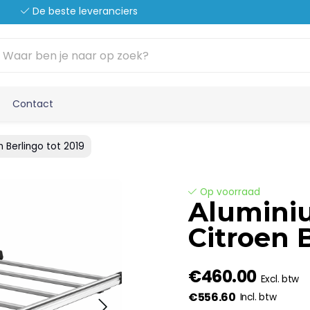
De beste leveranciers
Contact
 Berlingo tot 2019
Op voorraad
Alumini
Citroen 
€460.00
Excl. btw
€556.60
Incl. btw