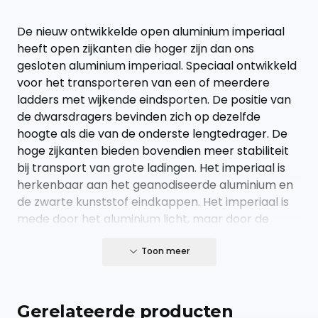
De nieuw ontwikkelde open aluminium imperiaal
heeft open zijkanten die hoger zijn dan ons
gesloten aluminium imperiaal. Speciaal ontwikkeld
voor het transporteren van een of meerdere
ladders met wijkende eindsporten. De positie van
de dwarsdragers bevinden zich op dezelfde
hoogte als die van de onderste lengtedrager. De
hoge zijkanten bieden bovendien meer stabiliteit
bij transport van grote ladingen. Het imperiaal is
herkenbaar aan het geanodiseerde aluminium en
de zwarte kunststof eindkappen. Het imperiaal is
mede door het aluminium licht, maar door de
slimme vormgeving van de aluminium profielen,
zeker net zo sterk als het stalen imperiaal.
Toon meer
- onderhoudsvrij
- volledig kleurvast
Gerelateerde producten