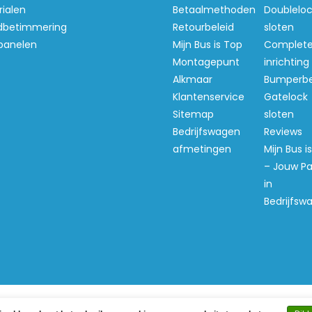
ialen
Betaalmethoden
Doubleloc
betimmering
Retourbeleid
sloten
panelen
Mijn Bus is Top
Complet
Montagepunt
inrichting
Alkmaar
Bumperb
Klantenservice
Gatelock
Sitemap
sloten
Bedrijfswagen
Reviews
afmetingen
Mijn Bus i
– Jouw Pa
in
Bedrijfsw
ght 2026 Mijn Bus is Top -
Webshop laten maken
door Re