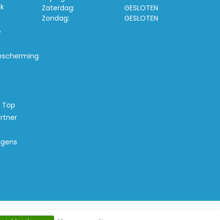
k
Zaterdag:
GESLOTEN
Zondag:
GESLOTEN
e
escherming
s Top
rtner
agens
d Banana