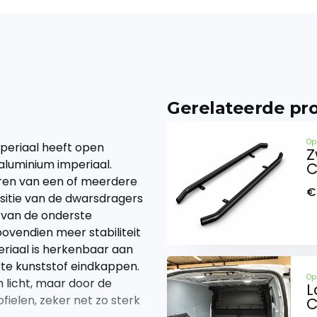
Gerelateerde pr
Op
periaal heeft open
Z
 aluminium imperiaal.
C
eren van een of meerdere
€
sitie van de dwarsdragers
e van de onderste
ovendien meer stabiliteit
eriaal is herkenbaar aan
te kunststof eindkappen.
Op
 licht, maar door de
L
ielen, zeker net zo sterk
C