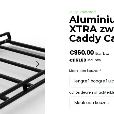
Op voorraad
Alumini
XTRA zw
Caddy Ca
€960.00
Excl. btw
€1161.60
Incl. btw
Maak een keuze:
*
achterdeuren of achterkl