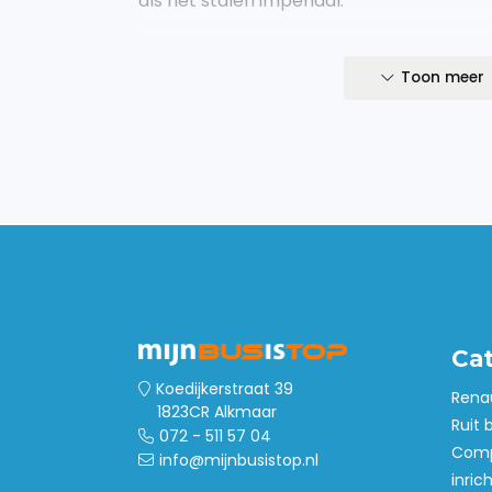
als het stalen imperiaal.
- open zijkanten met glasvezel versterk
profielen
Toon meer
- onderhoudsvrij
- volledig kleurvast
- geluidsarm bij zelfs een snelheid van 1
- binnen 45 minuten gebruiksklaar op he
- geassembleerd geleverd
- inclusief natuurrubber opsteekrol en sp
De RVS montagesteunen zijn per model s
basis van de positie van de originele im
fabriek.
Ca
Koedijkerstraat 39
Rena
1823CR Alkmaar
Ruit 
072 - 511 57 04
Comp
info@mijnbusistop.nl
inric