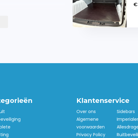
€
te zwarte kunststof
20 km/uur
t dak van de bedrijfswagen
oiler
peciaal ontwikkeld op
periaal montagepunten af
tegorieën
Klantenservice
ult
Over ons
Sidebars
beveiliging
Algemene
Imperiale
lete
voorwaarden
Allesdrag
hting
Privacy Policy
Ruitbeveil