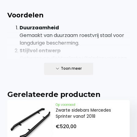
Voordelen
Duurzaamheid
Gemaakt van duurzaam roestvrij staal voor
langdurige bescherming.
Stijlvol ontwerp
Gebogen en dichtgelaste uiteinden voor een
strakke afwerking. Geeft de bedrijfswagen
Toon meer
een robuust uiterlijk.
Veiligheid en functionaliteit
Beschermt de bedrijfswagen tegen aanrij- en
Gerelateerde producten
beladingsschades. De sidebars hebben een
diameter van 62mm en wanddikte van 2mm.
Op voorraad
Zwarte sidebars Mercedes
Eenvoudige installatie
Sprinter vanaf 2018
Eenvoudig te monteren op jouw
€520,00
bedrijfswagen. De sidebars worden
gemonteerd op originele bevestigingspunten.