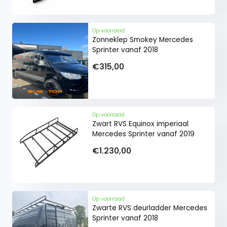
Het is niet nodig om zelf aanpassingen te
maken aan de bedrijfswagen. Heb jij
Op voorraad
standaard gereedschap? Dan is de set
Zonneklep Smokey Mercedes
eenvoudig te monteren.
Sprinter vanaf 2018
Compleet geleverd
€315,00
De set sidebars wordt geleverd inclusief
montagematerialen en een
montagehandleiding. Heb jij standaard
gereedschap? Dan is de set eenvoudig te
Op voorraad
monteren.
Zwart RVS Equinox imperiaal
Mercedes Sprinter vanaf 2019
€1.230,00
Montagetijd +- 60 minuten
Inhoud: set sidebars, montagebeugels,
bevestigingsmateriaal en de
montagehandleiding.
Op voorraad
Zwarte RVS deurladder Mercedes
Sprinter vanaf 2018