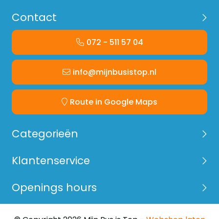
Materiaal
ABS Kunststof
Contact
072 - 511 57 04
info@mijnbusistop.nl
Route in Google Maps
Categorieën
Klantenservice
Openings hours