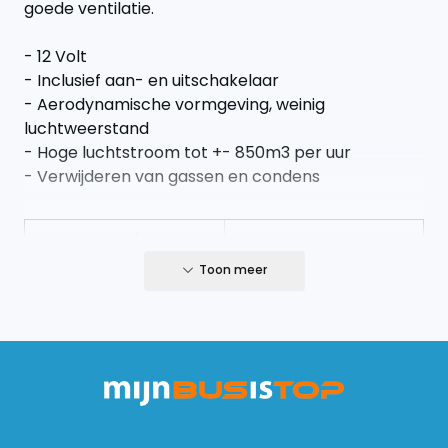
goede ventilatie.
- 12 Volt
- Inclusief aan- en uitschakelaar
- Aerodynamische vormgeving, weinig
luchtweerstand
- Hoge luchtstroom tot +- 850m3 per uur
- Verwijderen van gassen en condens
Afmetingen (Lengte x
385x312x64mm
breedte x hoogte)
Toon meer
Uitsparing van het dak
230mm
Hoogte op het dak
64mm
850m3 per uur
Maximale luchtstroom