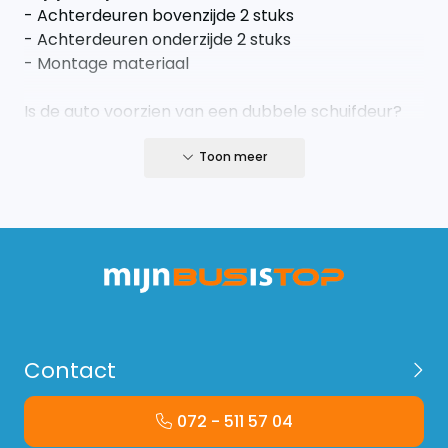
- Achterdeuren bovenzijde 2 stuks
- Achterdeuren onderzijde 2 stuks
- Montage materiaal
Is de auto voorzien van een dubbele schuifdeur?
Dan ontvang je de volgende panelen;
Toon meer
- schuifdeurpaneel onderzijde linker- en
rechterzijde 2 stuks
- Schuifdeurpaneel bovenzijde linker- en
rechterzijde 2 stuks
- Achterdeuren bovenzijde 2 stuks
- Achterdeuren onderzijde 2 stuks
- Montage materiaal
Contact
072 - 511 57 04