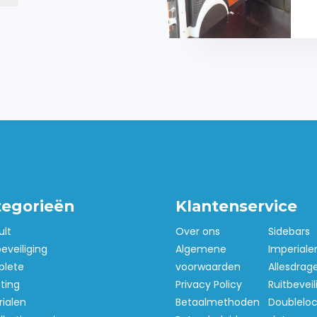
tegorieën
Klantenservice
ult
Over ons
Sidebars
beveiliging
Algemene
Imperiale
lete
voorwaarden
Allesdrag
hting
Privacy Policy
Ruitbeveil
ialen
Betaalmethoden
Doubleloc