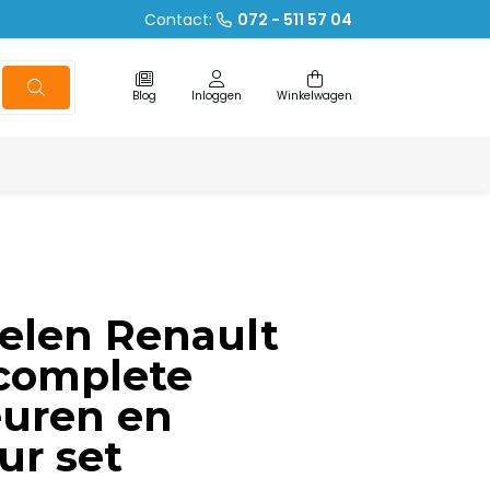
Contact:
072 - 511 57 04
Blog
Inloggen
Winkelwagen
elen Renault
complete
euren en
ur set