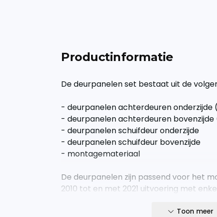
Productinformatie
De deurpanelen set bestaat uit de volg
- deurpanelen achterdeuren onderzijde (
- deurpanelen achterdeuren bovenzijde 
- deurpanelen schuifdeur onderzijde
- deurpanelen schuifdeur bovenzijde
- montagemateriaal
De deurpanelen zijn passend voor het m
2010 tot en met 2021 uitvoering met enke
Toon meer