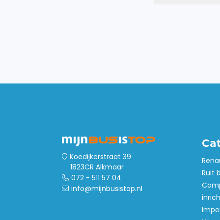
Ca
Koedijkerstraat 39
Rena
1823CR Alkmaar
Ruit 
072 - 511 57 04
Comp
info@mijnbusistop.nl
inric
Imper