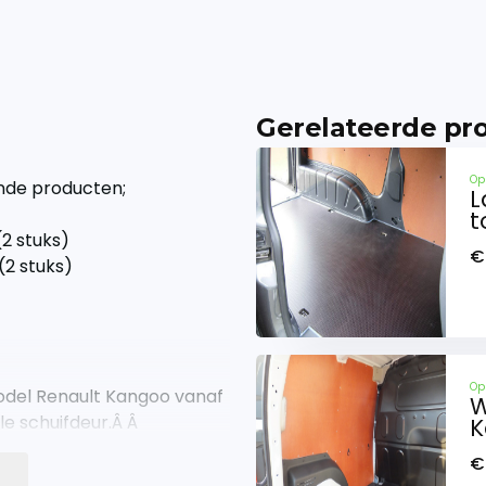
Gerelateerde pr
Op
ende producten;
L
t
2 stuks)
€
(2 stuks)
Op
odel Renault Kangoo vanaf
W
le schuifdeur.Â Â
K
€