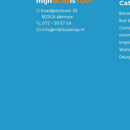
Ca
Koedijkerstraat 39
Rena
1823CR Alkmaar
Ruit 
072 - 511 57 04
Comp
info@mijnbusistop.nl
inric
Imper
Wand
Deur