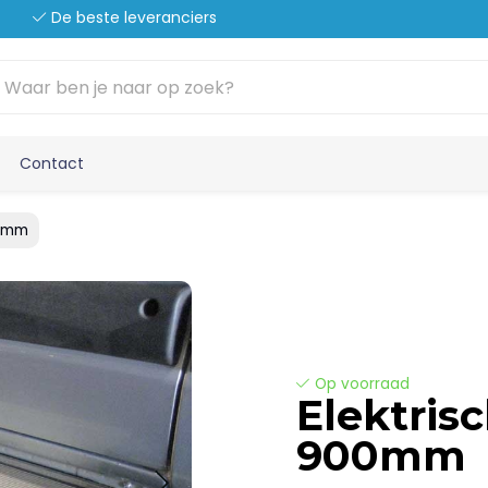
De beste leveranciers
Contact
00mm
Op voorraad
Elektris
900mm