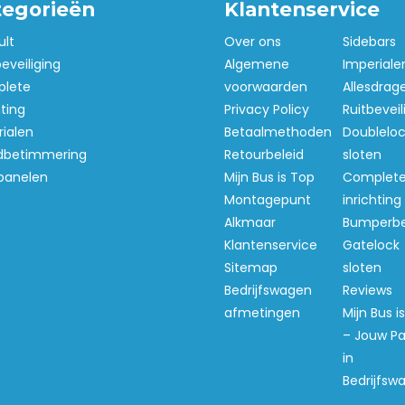
tegorieën
Klantenservice
ult
Over ons
Sidebars
beveiliging
Algemene
Imperiale
lete
voorwaarden
Allesdrag
hting
Privacy Policy
Ruitbeveil
ialen
Betaalmethoden
Doubleloc
betimmering
Retourbeleid
sloten
panelen
Mijn Bus is Top
Complet
Montagepunt
inrichting
Alkmaar
Bumperb
Klantenservice
Gatelock
Sitemap
sloten
Bedrijfswagen
Reviews
afmetingen
Mijn Bus i
– Jouw Pa
in
Bedrijfsw