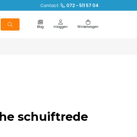
Contact:
072 - 511 57 04
Blog
Inloggen
Winkelwagen
che schuiftrede