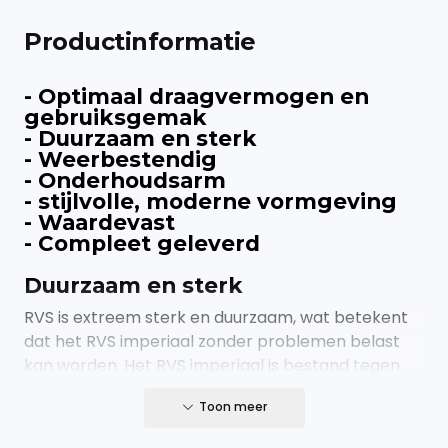
Productinformatie
- Optimaal draagvermogen en
gebruiksgemak
- Duurzaam en sterk
- Weerbestendig
- Onderhoudsarm
- stijlvolle, moderne vormgeving
- Waardevast
- Compleet geleverd
Duurzaam en sterk
RVS is extreem sterk en duurzaam, wat betekent
dat het RVS imperiaal zonder problemen belast
kan worden. Het RVS imperiaal is bestand tegen
beschadigingen en kan jaren meegaan zonder
Toon meer
tekenen van slijtage.