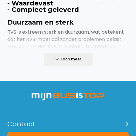
- Waardevast
- Compleet geleverd
Duurzaam en sterk
RVS is extreem sterk en duurzaam, wat betekent
dat het RVS imperiaal zonder problemen belast
kan worden. Het RVS imperiaal is bestand tegen
beschadigingen en kan jaren meegaan zonder
Toon meer
tekenen van slijtage.
Weerbestendig
Roestvast staal heeft een hoge weerstand tegen
corrosie en roest
Onderhoudsarm
Dankzij de roestbestendige eigenschappen vereist
Contact
een RVS imperiaal weinig onderhoud. Af en toe
schoonmaken is voldoende om het imperiaal in