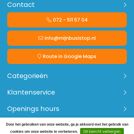
beperkt de hinderlijke windruis tot een minimum.
Contact
De imperialen van Equinox worden pasklaar
aangeleverd. Ieder imperiaal is speciaal
072 - 511 57 04
ontworpen voor een type bedrijfsauto dat garant
staat voor een snelle, stevige montage op de
bedrijfsauto
info@mijnbusistop.nl
Route in Google Maps
Categorieën
Klantenservice
Openings hours
Door het gebruiken van onze website, ga je akkoord met het gebruik van
© Copyright 2026 Mijn Bus is Top -
Webshop laten
Dit bericht verbergen
cookies om onze website te verbeteren.