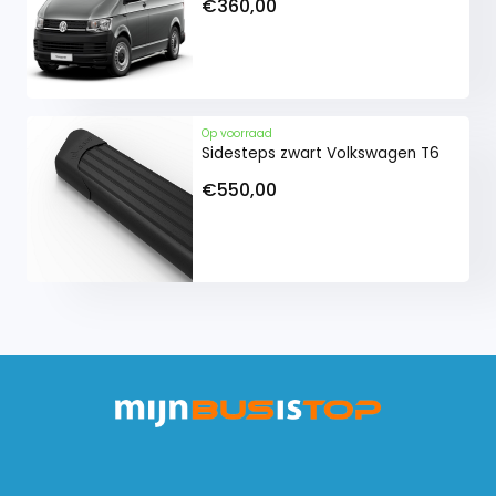
€360,00
De RVS imperialen hebben een moderne en
professionele uitstraling. Het straalt kwaliteit en
robuustheid uit.
Op voorraad
Sidesteps zwart Volkswagen T6
Waarde op de lange termijn
€550,00
Op lang termijn een kosteneffectieve keuze. Het
imperiaal is onderhoudsarm en heeft een langere
levensduur dan andere type imperialen.
Pasklaar geleverd inclusief
ladderrol en windruiswikkel
De imperialen worden pasklaar geleverd inclusief
ladderrol en geluidswikkel/antiwindruis wikkel
bevindt zich aan de voorzijde van het imperiaal en