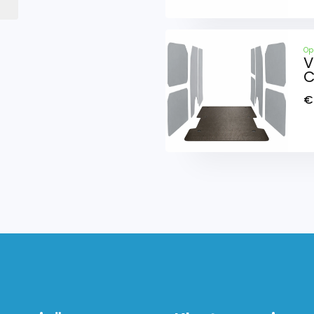
Op
V
C
€