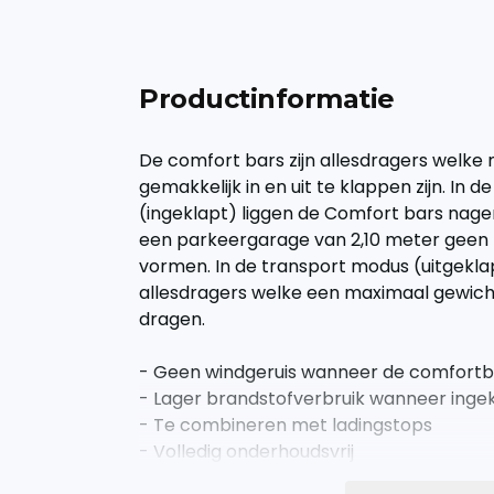
Productinformatie
De comfort bars zijn allesdragers welk
gemakkelijk in en uit te klappen zijn. In
(ingeklapt) liggen de Comfort bars nag
een parkeergarage van 2,10 meter geen 
vormen. In de transport modus (uitgeklap
allesdragers welke een maximaal gewich
dragen.
- Geen windgeruis wanneer de comfortbar
- Lager brandstofverbruik wanneer inge
- Te combineren met ladingstops
- Volledig onderhoudsvrij
- Eenvoudige montage