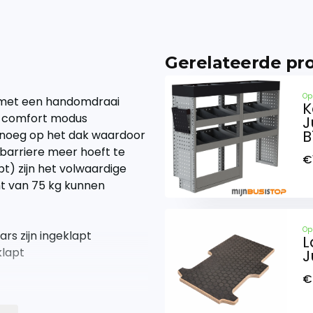
Gerelateerde pr
Op
e met een handomdraai
K
 de comfort modus
J
B
enoeg op het dak waardoor
barriere meer hoeft te
€
t) zijn het volwaardige
t van 75 kg kunnen
Op
s zijn ingeklapt
L
klapt
J
€