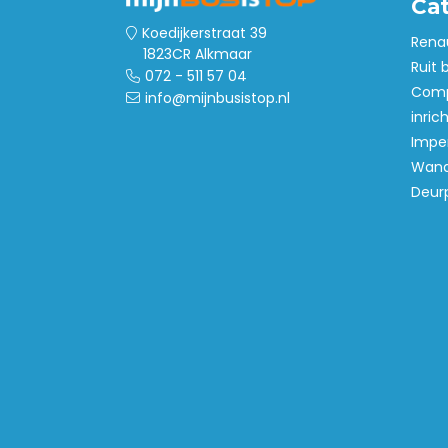
Ca
Koedijkerstraat 39
Rena
1823CR Alkmaar
Ruit 
072 - 511 57 04
Comp
info@mijnbusistop.nl
inric
Imper
Wand
Deur