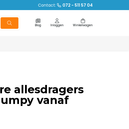
Contact:
072 - 511 57 04
Blog
Inloggen
Winkelwagen
re allesdragers
Jumpy vanaf