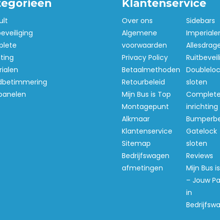
tegorieën
Klantenservice
ult
Over ons
Sidebars
beveiliging
Algemene
Imperiale
lete
voorwaarden
Allesdrag
hting
Privacy Policy
Ruitbeveil
ialen
Betaalmethoden
Doubleloc
betimmering
Retourbeleid
sloten
panelen
Mijn Bus is Top
Complet
Montagepunt
inrichting
Alkmaar
Bumperb
Klantenservice
Gatelock
Sitemap
sloten
Bedrijfswagen
Reviews
afmetingen
Mijn Bus i
– Jouw Pa
in
Bedrijfsw