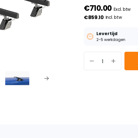
€710.00
Excl. btw
€859.10
Incl. btw
Levertijd
2-5 werkdagen