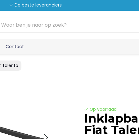
De beste leveranciers
Contact
t Talento
Op voorraad
Inklapba
Fiat Tal