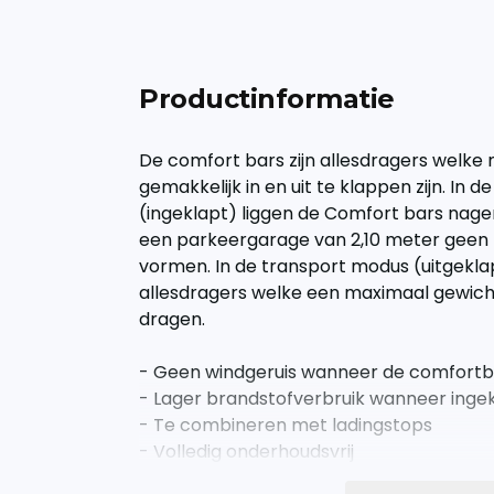
Productinformatie
De comfort bars zijn allesdragers welk
gemakkelijk in en uit te klappen zijn. In
(ingeklapt) liggen de Comfort bars nag
een parkeergarage van 2,10 meter geen 
vormen. In de transport modus (uitgeklap
allesdragers welke een maximaal gewich
dragen.
- Geen windgeruis wanneer de comfortbar
- Lager brandstofverbruik wanneer inge
- Te combineren met ladingstops
- Volledig onderhoudsvrij
- Eenvoudige montage