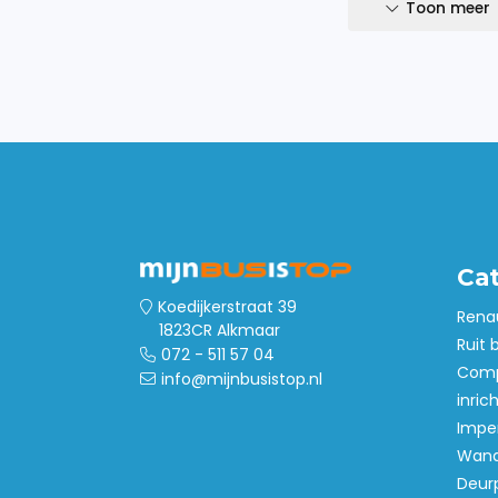
- TUV gecertificeerd
Toon meer
Ca
Koedijkerstraat 39
Rena
1823CR Alkmaar
Ruit 
072 - 511 57 04
Comp
info@mijnbusistop.nl
inric
Imper
Wand
Deur