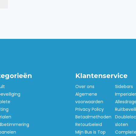
tegorieën
Klantenservice
ult
Over ons
Sidebars
beveiliging
Algemene
Imperiale
lete
voorwaarden
Allesdrag
hting
Privacy Policy
Ruitbeveil
ialen
Betaalmethoden
Doubleloc
betimmering
Retourbeleid
sloten
panelen
Mijn Bus is Top
Complet