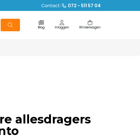
Contact:
072 - 511 57 04
Blog
Inloggen
Winkelwagen
re allesdragers
ento