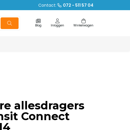
Contact:
072 - 511 57 04
Blog
Inloggen
Winkelwagen
re allesdragers
nsit Connect
14