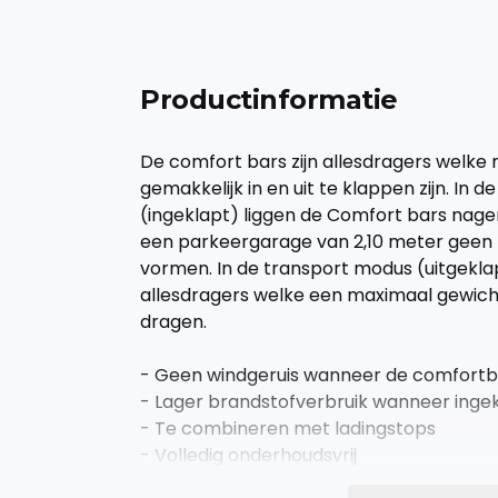
Productinformatie
De comfort bars zijn allesdragers welk
gemakkelijk in en uit te klappen zijn. In
(ingeklapt) liggen de Comfort bars nag
een parkeergarage van 2,10 meter geen 
vormen. In de transport modus (uitgeklap
allesdragers welke een maximaal gewich
dragen.
- Geen windgeruis wanneer de comfortbar
- Lager brandstofverbruik wanneer inge
- Te combineren met ladingstops
- Volledig onderhoudsvrij
- Eenvoudige montage