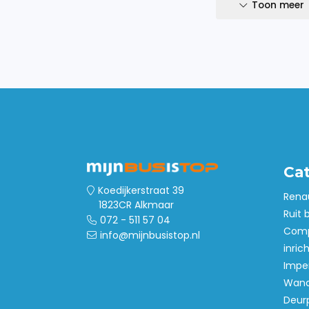
- TUV gecertificeerd
Toon meer
Ca
Koedijkerstraat 39
Rena
1823CR Alkmaar
Ruit 
072 - 511 57 04
Comp
info@mijnbusistop.nl
inric
Imper
Wand
Deur