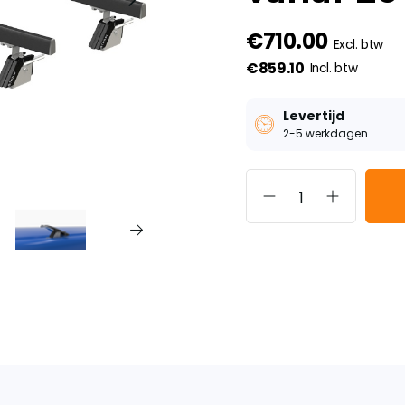
€710.00
Excl. btw
€859.10
Incl. btw
Levertijd
2-5 werkdagen