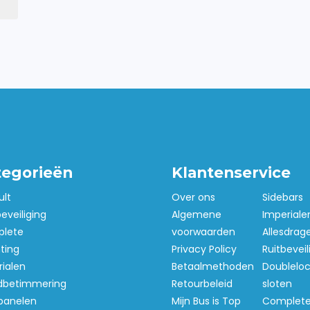
tegorieën
Klantenservice
ult
Over ons
Sidebars
beveiliging
Algemene
Imperiale
lete
voorwaarden
Allesdrag
hting
Privacy Policy
Ruitbeveil
ialen
Betaalmethoden
Doubleloc
betimmering
Retourbeleid
sloten
panelen
Mijn Bus is Top
Complet