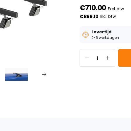
€710.00
Excl. btw
€859.10
Incl. btw
Levertijd
2-5 werkdagen