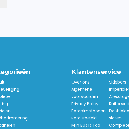
tegorieën
Klantenservice
ult
Over ons
Sidebars
beveiliging
Algemene
Imperiale
lete
voorwaarden
Allesdrag
hting
Privacy Policy
Ruitbeveil
ialen
Betaalmethoden
Doubleloc
betimmering
Retourbeleid
sloten
panelen
Mijn Bus is Top
Complet