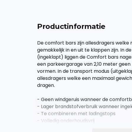
Productinformatie
De comfort bars zijn allesdragers welk
gemakkelijk in en uit te klappen zijn. In
(ingeklapt) liggen de Comfort bars nag
een parkeergarage van 2,10 meter geen 
vormen. In de transport modus (uitgeklap
allesdragers welke een maximaal gewich
dragen.
- Geen windgeruis wanneer de comfortbar
- Lager brandstofverbruik wanneer inge
- Te combineren met ladingstops
- Volledig onderhoudsvrij
- Eenvoudige montage