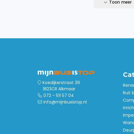
- TUV gecertificeerd
Toon meer
Ca
Koedijkerstraat 39
Rena
1823CR Alkmaar
Ruit 
072 - 511 57 04
Comp
info@mijnbusistop.nl
inric
Imper
Wand
Deur