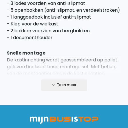
- 3 lades voorzien van anti-slipmat
- 5 openbakken (anti-slipmat, en verdeelstroken)
- 1 langgoedbak inclusief anti-slipmat
- Klep voor de wielkast
- 2 bakken voorzien van bergbakken
- 1 documenthouder
Snelle montage
De kastinrichting wordt geassembleerd op pallet
geleverd inclusief basis montage set. Met behulp
van de montagebeugels is de kastinrichting
eenvoudig te monteren aan de zijwand en
Toon meer
laadvloer. Wij adviseren altijd een 12mm laadvloer.
Opzoek naar de juiste laadvloer?
Klik hier
De
kastinrichting moet op een stevige vloer bevestigd
worden.