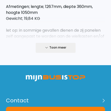
Afmetingen; lengte; 1267mm, diepte 360mm,
hoogte 1050mm
Gewicht; 19,84 KG
let op: in sommige gevallen dienen de zij panelen
zelf aangepast te worden aan de wielkasten en/of
uitsparingen van de auto.
Toon meer
Levertijd 5-10 werkdagen. Normaal gesproken is
deze kast leverbaar binnen 10 werkdagen. Wordt
geleverd inclusief een basisset montagemateriaal.
Contact