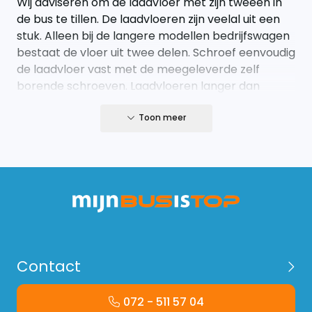
Wij adviseren om de laadvloer met zijn tweeen in
de bus te tillen. De laadvloeren zijn veelal uit een
stuk. Alleen bij de langere modellen bedrijfswagen
bestaat de vloer uit twee delen. Schroef eenvoudig
de laadvloer vast met de meegeleverde zelf
borende schroeven. Laadvloeren langer dan
305cm bestaan uit twee delen.
Toon meer
Indicatie levertijd
Wij leveren onze houten producten iedere
woensdag en donderdag. Bestellingen op de
maandag kunnen wij vaak nog inplannen op de
woensdag of donderdag.
Contact
072 - 511 57 04