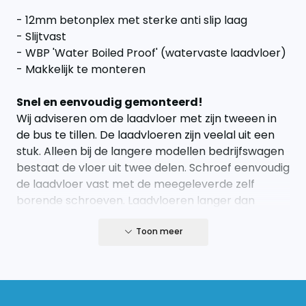
- 12mm betonplex met sterke anti slip laag
- Slijtvast
- WBP 'Water Boiled Proof' (watervaste laadvloer)
- Makkelijk te monteren
Snel en eenvoudig gemonteerd!
Wij adviseren om de laadvloer met zijn tweeen in
de bus te tillen. De laadvloeren zijn veelal uit een
stuk. Alleen bij de langere modellen bedrijfswagen
bestaat de vloer uit twee delen. Schroef eenvoudig
de laadvloer vast met de meegeleverde zelf
borende schroeven. Laadvloeren langer dan
305cm bestaan uit twee delen.
Toon meer
Indicatie levertijd
Wij leveren onze houten producten iedere
woensdag en donderdag. Bestellingen op de
maandag kunnen wij vaak nog inplannen op de