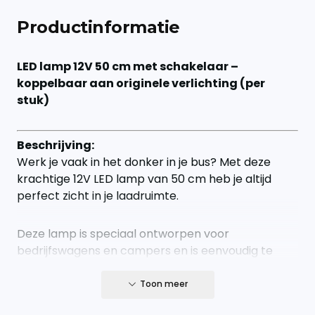
Productinformatie
LED lamp 12V 50 cm met schakelaar –
koppelbaar aan originele verlichting (per
stuk)
Beschrijving:
Werk je vaak in het donker in je bus? Met deze
krachtige 12V LED lamp van 50 cm heb je altijd
perfect zicht in je laadruimte.
Deze lamp is speciaal ontworpen voor
bedrijfswagens en campers en is eenvoudig te
installeren. Dankzij de ingebouwde schakelaar
bedien je de lamp handmatig wanneer jij dat wilt.
Toon meer