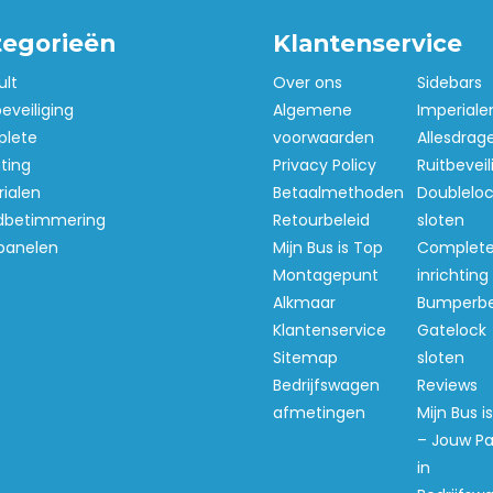
tegorieën
Klantenservice
ult
Over ons
Sidebars
beveiliging
Algemene
Imperiale
lete
voorwaarden
Allesdrag
hting
Privacy Policy
Ruitbeveil
ialen
Betaalmethoden
Doubleloc
betimmering
Retourbeleid
sloten
panelen
Mijn Bus is Top
Complet
Montagepunt
inrichting
Alkmaar
Bumperb
Klantenservice
Gatelock
Sitemap
sloten
Bedrijfswagen
Reviews
afmetingen
Mijn Bus i
– Jouw Pa
in