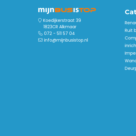
Ca
Koedijkerstraat 39
Rena
1823CR Alkmaar
Ruit 
072 - 511 57 04
Comp
info@mijnbusistop.nl
inric
Imper
Wand
Deur