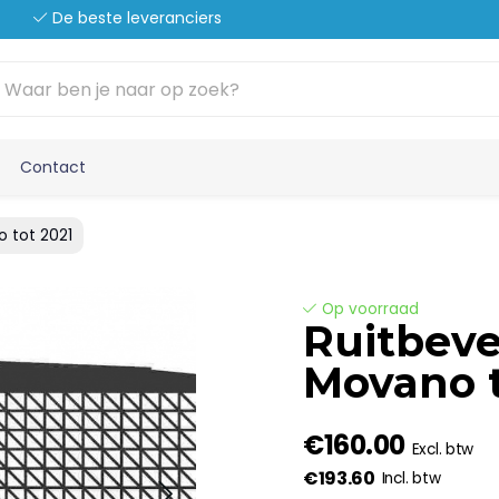
De beste leveranciers
Contact
o tot 2021
Op voorraad
Ruitbeve
Movano t
€160.00
Excl. btw
€193.60
Incl. btw