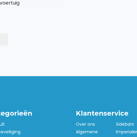
 voertuig
tegorieën
Klantenservice
ult
Over ons
Sidebars
beveiliging
Algemene
Imperiale