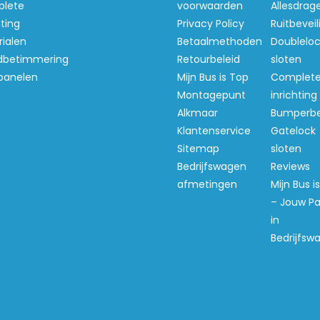
lete
voorwaarden
Allesdrag
hting
Privacy Policy
Ruitbeveil
ialen
Betaalmethoden
Doubleloc
betimmering
Retourbeleid
sloten
panelen
Mijn Bus is Top
Complet
Montagepunt
inrichting
Alkmaar
Bumperb
Klantenservice
Gatelock
Sitemap
sloten
Bedrijfswagen
Reviews
afmetingen
Mijn Bus i
– Jouw Pa
in
Bedrijfsw