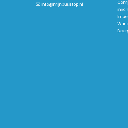
Comp
info@mijnbusistop.nl
inric
Imper
Wand
Deur