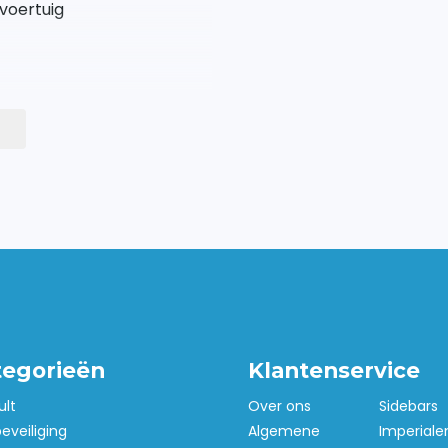
 voertuig
tegorieën
Klantenservice
ult
Over ons
Sidebars
beveiliging
Algemene
Imperiale