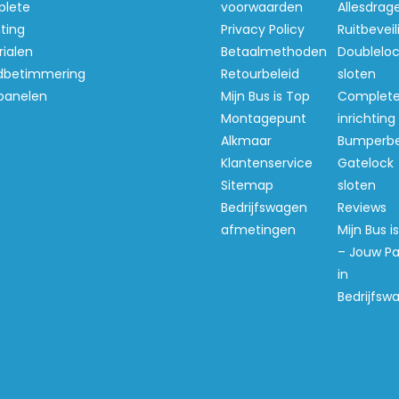
lete
voorwaarden
Allesdrag
hting
Privacy Policy
Ruitbeveil
ialen
Betaalmethoden
Doubleloc
betimmering
Retourbeleid
sloten
panelen
Mijn Bus is Top
Complet
Montagepunt
inrichting
Alkmaar
Bumperb
Klantenservice
Gatelock
Sitemap
sloten
Bedrijfswagen
Reviews
afmetingen
Mijn Bus i
– Jouw Pa
in
Bedrijfsw