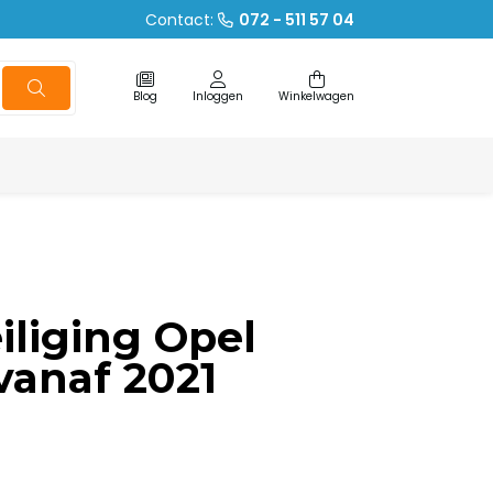
Contact:
072 - 511 57 04
Blog
Inloggen
Winkelwagen
iliging Opel
anaf 2021