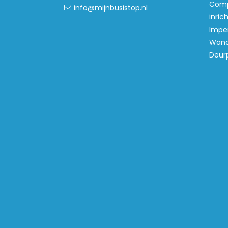
Comp
info@mijnbusistop.nl
inric
Imper
Wand
Deur