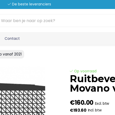
De beste leveranciers
Contact
o vanaf 2021
Op voorraad
Ruitbeve
Movano v
€160.00
Excl. btw
€193.60
Incl. btw