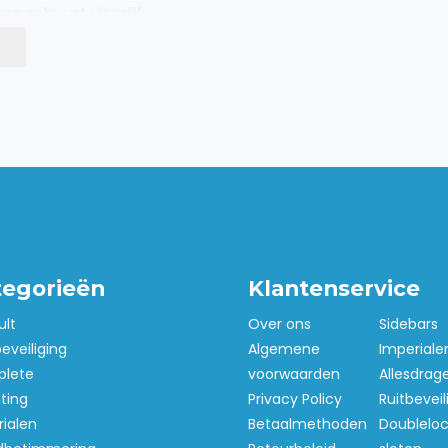
n robuust uiterlijk.
aanrij- en
ben een diameter van
ijfswagen. De sidebars
estigingspunten. Het is
e maken aan de
reedschap? Dan is de set
tegorieën
Klantenservice
lusief montagematerialen
ult
Over ons
Sidebars
j standaard gereedschap?
beveiliging
Algemene
Imperiale
n.
lete
voorwaarden
Allesdrag
hting
Privacy Policy
Ruitbeveil
ialen
Betaalmethoden
Doubleloc