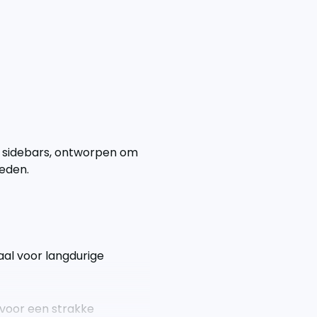
 sidebars, ontworpen om
ieden.
al voor langdurige
 voor een strakke