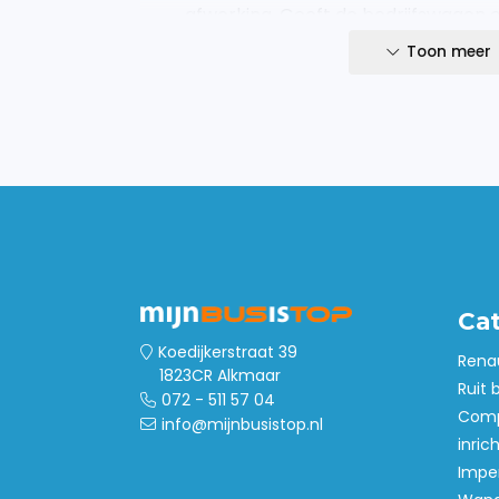
afwerking. Geeft de bedrijfswagen ee
Veiligheid en functionaliteit
Toon meer
Beschermt de bedrijfswagen tegen 
beladingsschades. De sidebars heb
62mm en wanddikte van 2mm.
Eenvoudige installatie
Eenvoudig te monteren op jouw bedr
worden gemonteerd op originele bev
niet nodig om zelf aanpassingen t
bedrijfswagen. Heb jij standaard ge
eenvoudig te monteren.
Ca
Compleet geleverd
De set sidebars wordt geleverd inc
Koedijkerstraat 39
Rena
1823CR Alkmaar
en een montagehandleiding. Heb ji
Ruit 
072 - 511 57 04
Dan is de set eenvoudig te montere
Comp
info@mijnbusistop.nl
inric
Imper
Montagetijd +- 60 minuten