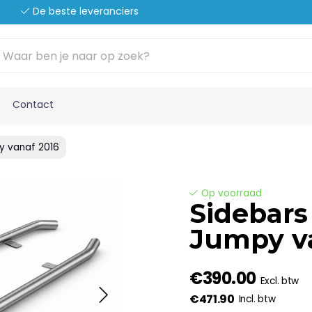
De beste leveranciers
Contact
y vanaf 2016
Op voorraad
Sidebars
Jumpy v
€390.00
Excl. btw
€471.90
Incl. btw