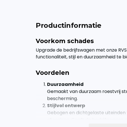
Productinformatie
Voorkom schades
Upgrade de bedrijfswagen met onze RVS
functionaliteit, stijl en duurzaamheid te b
Voordelen
Duurzaamheid
Gemaakt van duurzaam roestvrij sta
bescherming.
Stijlvol ontwerp
Gebogen en dichtgelaste uiteinden
afwerking. Geeft de bedrijfswagen ee
Veiligheid en functionaliteit