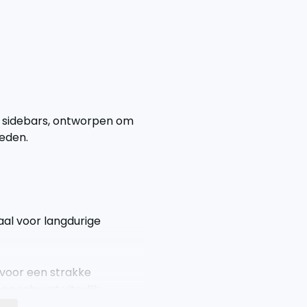
 sidebars, ontworpen om
ieden.
al voor langdurige
 voor een strakke
n robuust uiterlijk.