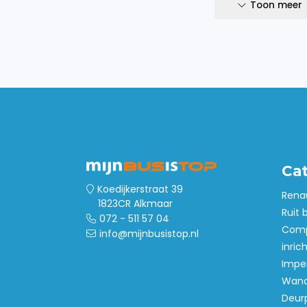
Toon meer
Beschermt de bedrijfswagen tegen 
beladingsschades. De sidebars heb
62mm en wanddikte van 2mm.
Eenvoudige installatie
Eenvoudig te monteren op jouw bedr
worden gemonteerd op originele bev
niet nodig om zelf aanpassingen t
bedrijfswagen. Heb jij standaard ge
eenvoudig te monteren.
Ca
Compleet geleverd
De set sidebars wordt geleverd inc
Koedijkerstraat 39
Rena
1823CR Alkmaar
en een montagehandleiding. Heb ji
Ruit 
072 - 511 57 04
Dan is de set eenvoudig te montere
Comp
info@mijnbusistop.nl
inric
Imper
Montagetijd +- 60 minuten
Wand
Inhoud: set sidebars, montagebeugels, 
de montagehandleiding.
Deur