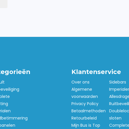
aanrij- en
ben een diameter van
ijfswagen. De sidebars
estigingspunten. Het is
e maken aan de
reedschap? Dan is de set
tegorieën
Klantenservice
lusief montagematerialen
ult
Over ons
Sidebars
j standaard gereedschap?
beveiliging
Algemene
Imperiale
n.
lete
voorwaarden
Allesdrag
hting
Privacy Policy
Ruitbeveil
ialen
Betaalmethoden
Doubleloc
betimmering
Retourbeleid
sloten
bevestigingsmateriaal en
panelen
Mijn Bus is Top
Complet