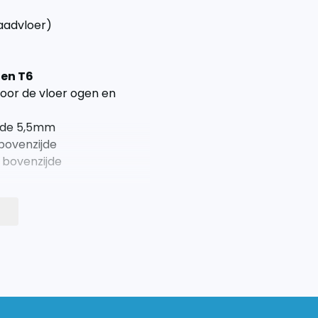
laadvloer)
en T6
voor de vloer ogen en
ijde 5,5mm
bovenzijde
 bovenzijde
een in de bus te tillen. De
en bij de langere modellen
delen. Schroef eenvoudig
zelf borende schroeven.
it twee delen.