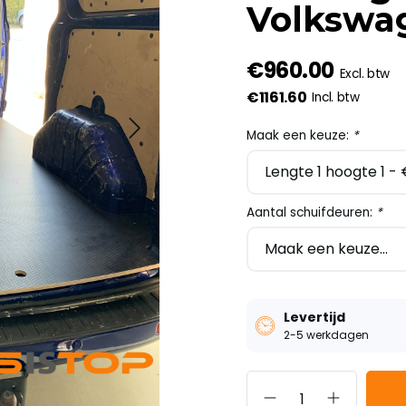
Volkswa
€960.00
Excl. btw
€1161.60
Incl. btw
Maak een keuze:
*
Aantal schuifdeuren:
*
Levertijd
2-5 werkdagen