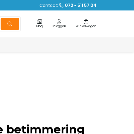
Contact:
072 - 511 57 04
Blog
Inloggen
Winkelwagen
e betimmering