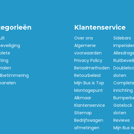
re woensdag en donderdag.
vaak nog inplannen op de
tegorieën
Klantenservice
ult
Over ons
Sidebars
send voor de Volkswagen
beveiliging
Algemene
Imperiale
lete
voorwaarden
Allesdrag
hting
Privacy Policy
Ruitbeveil
kan afwijken en is per model
ialen
Betaalmethoden
Doubleloc
betimmering
Retourbeleid
sloten
panelen
Mijn Bus is Top
Complet
Montagepunt
inrichting
Alkmaar
Bumperb
Klantenservice
Gatelock
Sitemap
sloten
Bedrijfswagen
Reviews
afmetingen
Mijn Bus i