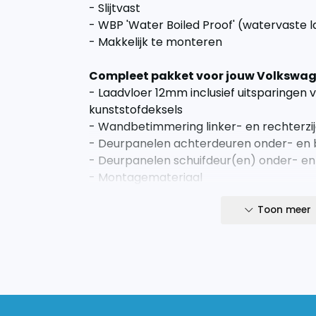
- Slijtvast
- WBP 'Water Boiled Proof' (watervaste 
- Makkelijk te monteren
Compleet pakket voor jouw Volkswag
- Laadvloer 12mm inclusief uitsparingen 
kunststofdeksels
- Wandbetimmering linker- en rechterz
- Deurpanelen achterdeuren onder- en 
- Deurpanelen schuifdeur(en) onder- en
- Montagemateriaal
Snel en eenvoudig gemonteerd!
Toon meer
Wij adviseren om de laadvloer met zijn twe
laadvloeren zijn veelal uit een stuk. Alle
bedrijfswagen bestaat de vloer uit twee 
de laadvloer vast met de meegeleverde 
Laadvloeren langer dan 305cm bestaan u