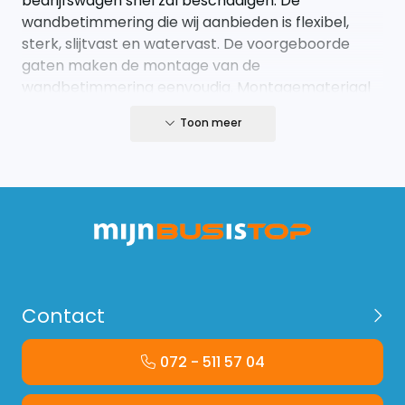
bedrijfswagen snel zal beschadigen. De
wandbetimmering die wij aanbieden is flexibel,
sterk, slijtvast en watervast. De voorgeboorde
gaten maken de montage van de
wandbetimmering eenvoudig. Montagemateriaal
wordt met de wandbetimmering meegeleverd.
Toon meer
Dit artikel wordt speciaal op aanvraag
geproduceerd. Hierdoor gelden aangepaste
retourvoorwaarden. Op maat gemaakte
producten kunnen niet geretourneerd worden.
Bekijk hier de volledige voorwaarden:
https://www.mijnbusistop.nl/service/shipping-
returns/
Contact
Let op; het product betreft enkel de
wandbetimmering voor de linker- en rechterzijde.
072 - 511 57 04
Achterdeur panelen en schuifdeur panelen zijn
niet inbegrepen. Op zoek naar een complete