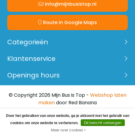
info@mijnbusistop.nl
betimmering?
klik hier.
Route in Google Maps
Categorieën
Klantenservice
Openings hours
© Copyright 2026 Mijn Bus is Top -
Webshop laten
maken
door Red Banana
Door het gebruiken van onze website, ga je akkoord met het gebruik van
Dit bericht verbergen
cookies om onze website te verbeteren.
Meer over cookies »