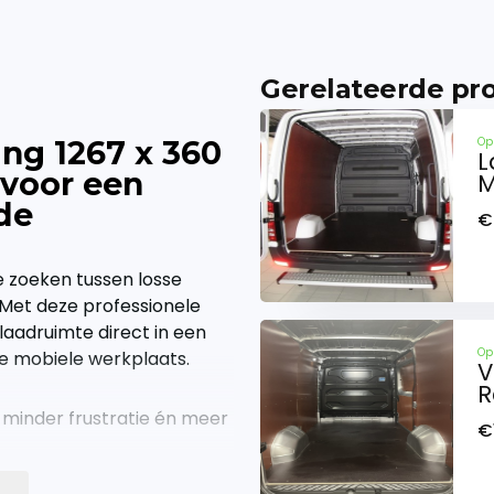
Gerelateerde pr
ing 1267 x 360
Op
L
 voor een
M
de
€
e zoeken tussen losse
 Met deze professionele
laadruimte direct in een
Op
ele mobiele werkplaats.
V
R
 minder frustratie én meer
€