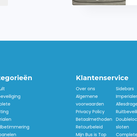
echte
 ontwikkeld voor
 hun gereedschap veilig,
bergen.
hoogte van jouw
el vloerruimte kwijt te
 materialen, machines en
tegorieën
Klantenservice
ult
Over ons
Sidebars
beveiliging
Algemene
Imperiale
lete
voorwaarden
Allesdrag
hting
Privacy Policy
Ruitbeveil
ialen
Betaalmethoden
Doubleloc
betimmering
Retourbeleid
sloten
panelen
Mijn Bus is Top
Complet