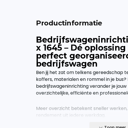
Productinformatie
Bedrijfswageninricht
x 1645 – Dé oplossing
perfect georganiseer
bedrijfswagen
Ben jij het zat om telkens gereedschap t
koffers, materialen en rommel in je bus?
bedrijfswageninrichting verander je jouw 
overzichtelijke, efficiënte en profession
Meer overzicht betekent sneller werken,
rendement uit iedere werkdag.
Toon meer