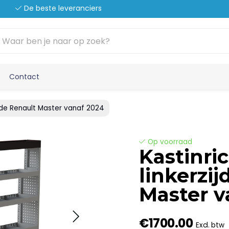
De beste leveranciers
Contact
zijde Renault Master vanaf 2024
Op voorraad
Kastinri
linkerzi
Master v
€1700.00
Excl. btw