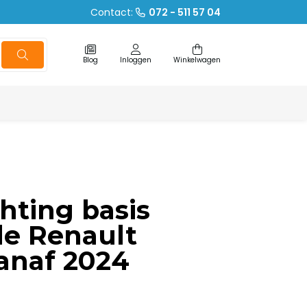
Contact:
072 - 511 57 04
Blog
Inloggen
Winkelwagen
chting basis
jde Renault
anaf 2024