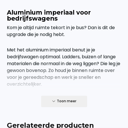
Aluminium imperiaal voor
bedrijfswagens
Kom je altijd ruimte tekort in je bus? Dan is dit de
upgrade die je nodig hebt.
Met het aluminium imperiaal benut je je
bedrijfswagen optimaal. Ladders, buizen of lange
materialen die normaal in de weg liggen? Die leg je
gewoon bovenop. Zo houd je binnen ruimte over
voor je gereedschap en werk je sneller en
overzichtelijker.
Geen gedoe, gewoon een sterke oplossing die
Toon meer
doet wat hij moet doen.
Een imperiaal is een must
Gerelateerde producten