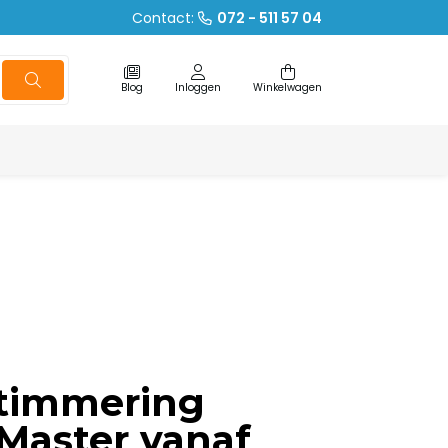
Contact:
072 - 511 57 04
Blog
Inloggen
Winkelwagen
timmering
Master vanaf