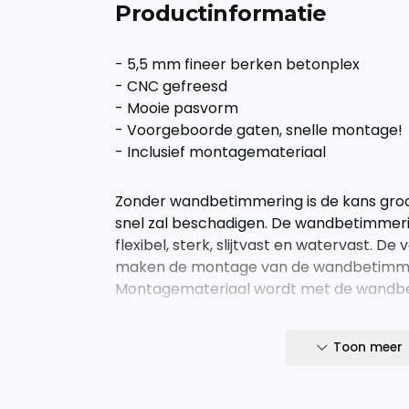
Productinformatie
- 5,5 mm fineer berken betonplex
- CNC gefreesd
- Mooie pasvorm
- Voorgeboorde gaten, snelle montage!
- Inclusief montagemateriaal
Zonder wandbetimmering is de kans groo
snel zal beschadigen. De wandbetimmerin
flexibel, sterk, slijtvast en watervast. 
maken de montage van de wandbetimme
Montagemateriaal wordt met de wandb
Let op: de wandbetimmering betreft alle
Toon meer
rechterzijde (wandbetimmering)