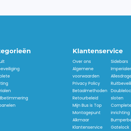
tegorieën
Klantenservice
ult
Over ons
Sidebars
beveiliging
Algemene
Imperiale
lete
voorwaarden
Allesdrag
hting
Privacy Policy
Ruitbeveil
ialen
Betaalmethoden
Doubleloc
betimmering
Retourbeleid
sloten
panelen
Mijn Bus is Top
Complet
Montagepunt
inrichting
Alkmaar
Bumperb
Klantenservice
Gatelock