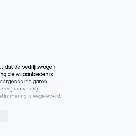
t dat de bedrijfswagen
g die wij aanbieden is
De voorgeboorde gaten
ring eenvoudig.
etimmering meegeleverd.
en de linker- en