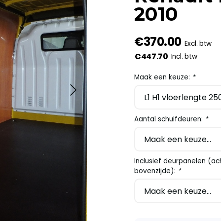
2010
€370.00
Excl. btw
€447.70
Incl. btw
Maak een keuze:
*
Aantal schuifdeuren:
*
Inclusief deurpanelen (a
bovenzijde):
*