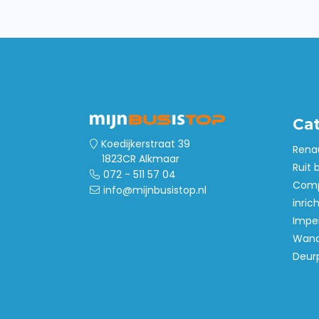
Ca
Koedijkerstraat 39
Rena
1823CR Alkmaar
Ruit 
072 - 511 57 04
Comp
info@mijnbusistop.nl
inric
Imper
Wand
Deur