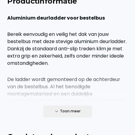
Productinformatie
Aluminium deurladder voor bestelbus
Bereik eenvoudig en veilig het dak van jouw
bestelbus met deze stevige aluminium deurladder.
Dankzij de standaard anti-slip treden klim je met
extra grip en zekerheid, zelfs onder minder ideale
omstandigheden.
De ladder wordt gemonteerd op de achterdeur
van de bestelbus. Al het benodigde
montagemateriaal en een duidelijke
montagehandleiding worden meegeleverd, zodat
je snel aan de slag kunt.
Toon meer
Let op:
De deurladder wordt aan de
rechterzijde van de