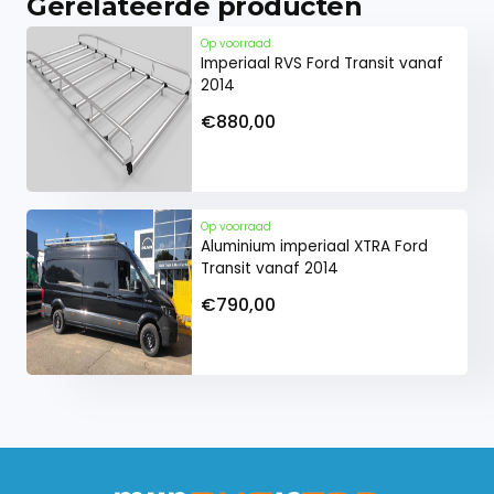
Gerelateerde producten
deur
gemonteerd. Montage op de
deurscharnieren is niet mogelijk.
Op voorraad
Imperiaal RVS Ford Transit vanaf
2014
Deze deurladder sluit perfect aan bij een
€880,00
aluminium imperiaal. Beide zijn vervaardigd uit
hoogwaardige materialen, wat zorgt voor een
duurzame en professionele uitstraling.
Op voorraad
Aluminium imperiaal XTRA Ford
Transit vanaf 2014
€790,00