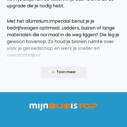
upgrade die je nodig hebt.
Met het aluminium imperiaal benut je je
bedrijfswagen optimaal. Ladders, buizen of lange
materialen die normaal in de weg liggen? Die leg je
gewoon bovenop. Zo houd je binnen ruimte over
voor je gereedschap en werk je sneller en
overzichtelijker.
Geen gedoe, gewoon een sterke oplossing die
Toon meer
doet wat ie moet doen.
Een imperiaal is een must
Perfect passend op jouw bus
Ontwikkeld voor specifieke modellen en
passend op de originele bevestigingspunten.
Geen geknutsel nodig.