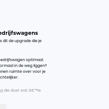
edrijfswagens
is dit de upgrade die je
bedrijfswagen optimaal.
normaal in de weg liggen?
nnen ruimte over voor je
htelijker.
g die doet wat â€™ie