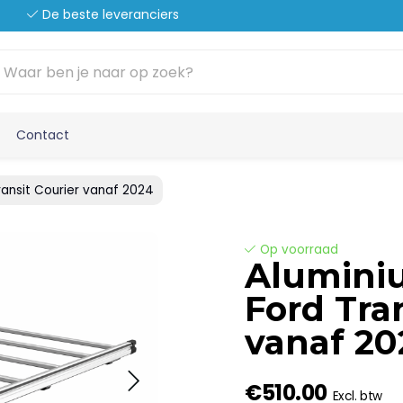
De beste leveranciers
Contact
ransit Courier vanaf 2024
Op voorraad
Alumini
Ford Tra
vanaf 20
€510.00
Excl. btw