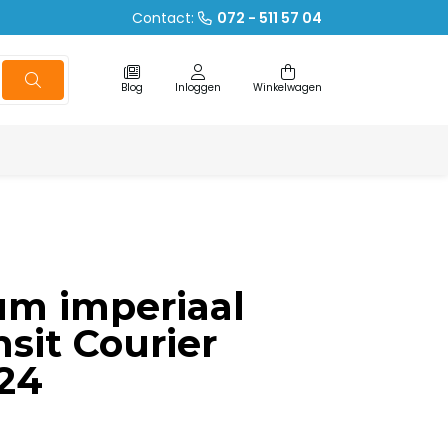
Contact:
072 - 511 57 04
Blog
Inloggen
Winkelwagen
um imperiaal
nsit Courier
24