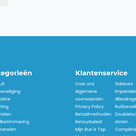
n passend op de originele
odig.
Lichtgewicht, maar
ik.
ken
aat gewoon het dak op.
tegorieën
Klantenservice
ult
Over ons
Sidebars
is tijdens het rijden.
beveiliging
Algemene
Imperiale
lete
voorwaarden
Allesdrag
uzer uit.
hting
Privacy Policy
Ruitbeveil
ialen
Betaalmethoden
Doubleloc
 doen
betimmering
Retourbeleid
sloten
panelen
Mijn Bus is Top
Complet
j houden daar niet van. Het