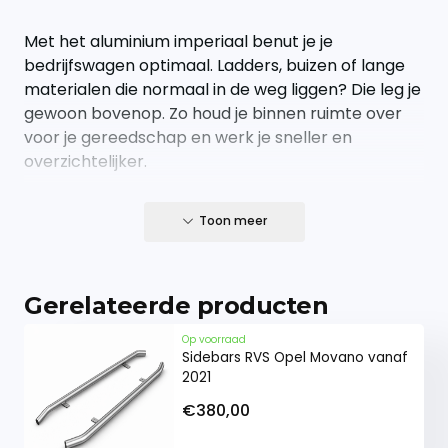
Met het aluminium imperiaal benut je je
bedrijfswagen optimaal. Ladders, buizen of lange
materialen die normaal in de weg liggen? Die leg je
gewoon bovenop. Zo houd je binnen ruimte over
voor je gereedschap en werk je sneller en
overzichtelijker.
Geen gedoe, gewoon een sterke oplossing die
Toon meer
doet wat ie moet doen.
Een imperiaal is een must
Gerelateerde producten
Perfect passend op jouw bus
Op voorraad
Sidebars RVS Opel Movano vanaf
Ontwikkeld voor specifieke modellen en
2021
passend op de originele bevestigingspunten.
Geen geknutsel nodig.
€380,00
Sterk spul, geen rommel