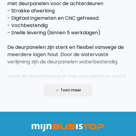
met deurpanelen voor de achterdeuren
- Strakke afwerking
- Digitaal ingemeten en CNC gefreesd.
- Vochbestendig
- Snelle levering (binnen 5 werkdagen)
De deurpanelen zijn sterk en flexibel vanwege de
meerdere lagen hout. Door de watervaste
verlijming zijn de deurpanelen waterbestendig.
Maak de betimmering af met een laadvloer en/of
wandbetimmering.
Toon meer
De deurpanelen set bestaat uit de volgende
panelen;
- deurpanelen achterdeuren onderzijde (2 stuks)
- deurpanelen achterdeuren bovenzijde (2 stuks)
- deurpanelen boven-bovenzijde (top panelen 2
stuks)