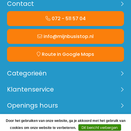
Contact
072 - 511 57 04
info@mijnbusistop.nl
Route in Google Maps
Categorieën
Klantenservice
Openings hours
Door het gebruiken van onze website, ga je akkoord met het gebruik van
© Copyright 2026 Mijn Bus is Top -
Webshop laten
Dit bericht verbergen
cookies om onze website te verbeteren.