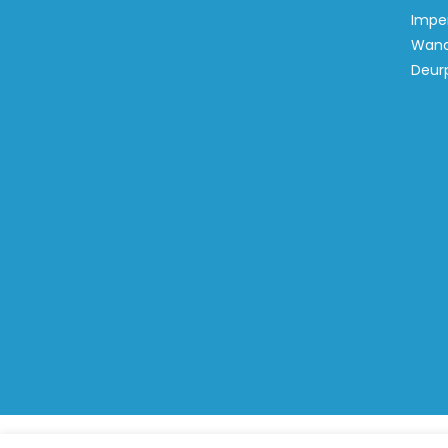
Imper
Wand
Deur
© Copyri