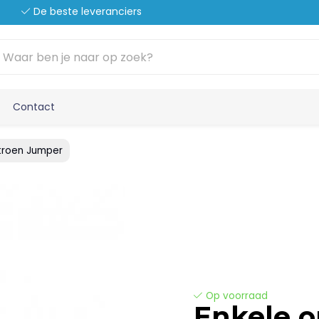
De beste leveranciers
Contact
troen Jumper
Op voorraad
Enkele o