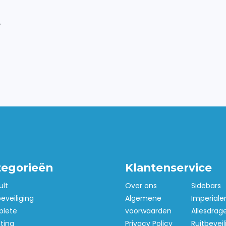
.
tegorieën
Klantenservice
ult
Over ons
Sidebars
beveiliging
Algemene
Imperiale
lete
voorwaarden
Allesdrag
hting
Privacy Policy
Ruitbeveil