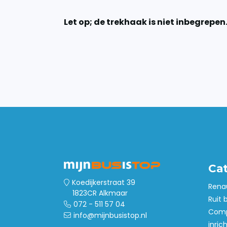
Let op; de trekhaak is niet inbegrepen
Ca
Koedijkerstraat 39
Rena
1823CR Alkmaar
Ruit 
072 - 511 57 04
Comp
info@mijnbusistop.nl
inric