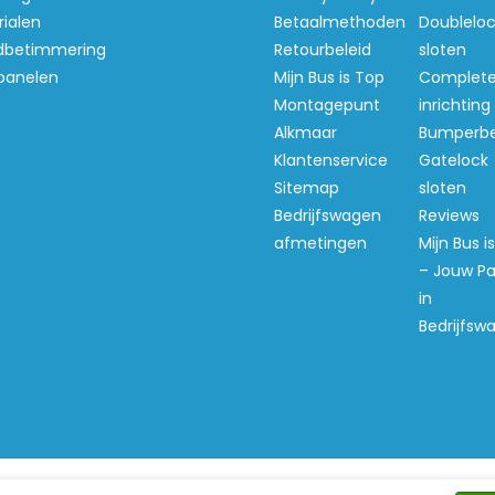
ialen
Betaalmethoden
Doubleloc
betimmering
Retourbeleid
sloten
panelen
Mijn Bus is Top
Complet
Montagepunt
inrichting
Alkmaar
Bumperb
Klantenservice
Gatelock
Sitemap
sloten
Bedrijfswagen
Reviews
afmetingen
Mijn Bus i
– Jouw Pa
in
Bedrijfsw
ght 2026 Mijn Bus is Top -
Webshop laten maken
door Re