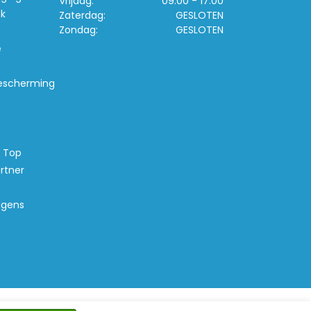
Vrijdag:
09:00 - 17:00
k
Zaterdag:
GESLOTEN
Zondag:
GESLOTEN
e
escherming
s Top
rtner
agens
d Banana