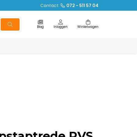
Contact:
072 - 511 57 04
Blog
Inloggen
Winkelwagen
pstaptrede RVS