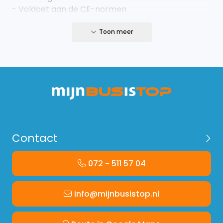
- Voldoet aan de CE-normen
- Temperatuur beter te reguleren in de cabine.
- Luxe uitstraling
Toon meer
- Binnenzijde gestoffeerd
Contact
072 - 511 57 04
info@mijnbusistop.nl