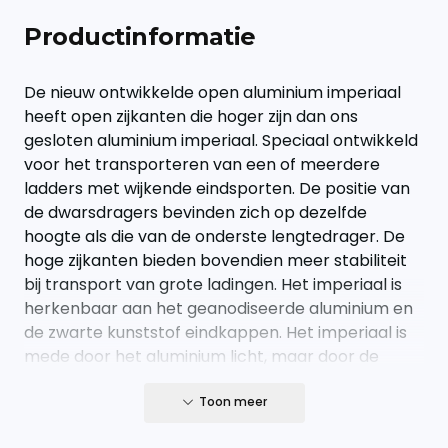
Productinformatie
De nieuw ontwikkelde open aluminium imperiaal
heeft open zijkanten die hoger zijn dan ons
gesloten aluminium imperiaal. Speciaal ontwikkeld
voor het transporteren van een of meerdere
ladders met wijkende eindsporten. De positie van
de dwarsdragers bevinden zich op dezelfde
hoogte als die van de onderste lengtedrager. De
hoge zijkanten bieden bovendien meer stabiliteit
bij transport van grote ladingen. Het imperiaal is
herkenbaar aan het geanodiseerde aluminium en
de zwarte kunststof eindkappen. Het imperiaal is
mede door het aluminium licht, maar door de
slimme vormgeving van de aluminium profielen,
zeker net zo sterk als het stalen imperiaal.
Toon meer