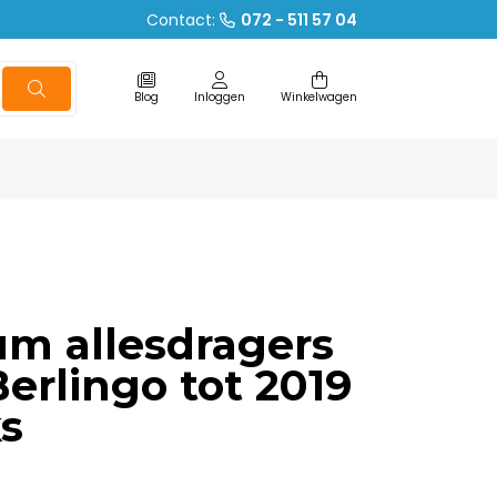
Contact:
072 - 511 57 04
Blog
Inloggen
Winkelwagen
m allesdragers
Berlingo tot 2019
ks