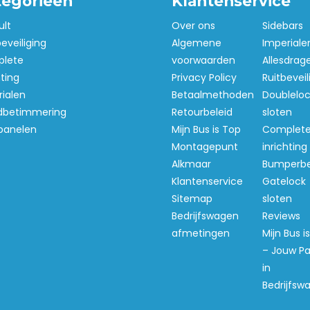
tegorieën
Klantenservice
ult
Over ons
Sidebars
beveiliging
Algemene
Imperiale
lete
voorwaarden
Allesdrag
hting
Privacy Policy
Ruitbeveil
ialen
Betaalmethoden
Doubleloc
betimmering
Retourbeleid
sloten
panelen
Mijn Bus is Top
Complet
Montagepunt
inrichting
Alkmaar
Bumperb
Klantenservice
Gatelock
Sitemap
sloten
Bedrijfswagen
Reviews
afmetingen
Mijn Bus i
– Jouw Pa
in
Bedrijfsw