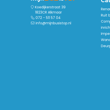
Ca
Koedijkerstraat 39
Rena
1823CR Alkmaar
Ruit 
072 - 511 57 04
Comp
info@mijnbusistop.nl
inric
Imper
Wand
Deur