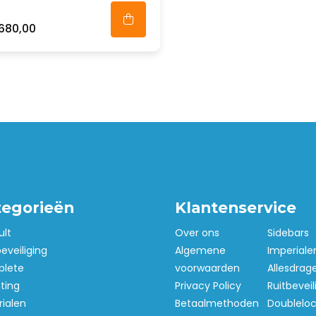
680,00
tegorieën
Klantenservice
ult
Over ons
Sidebars
beveiliging
Algemene
Imperiale
lete
voorwaarden
Allesdrag
hting
Privacy Policy
Ruitbeveil
ialen
Betaalmethoden
Doubleloc