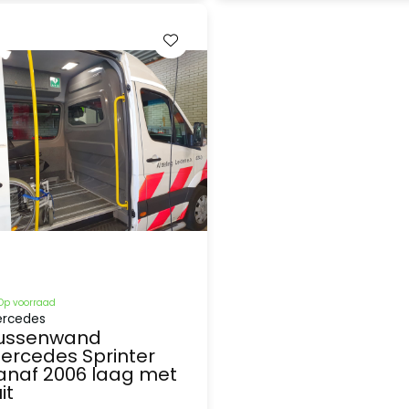
Op voorraad
rcedes
ussenwand
ercedes Sprinter
anaf 2006 laag met
it