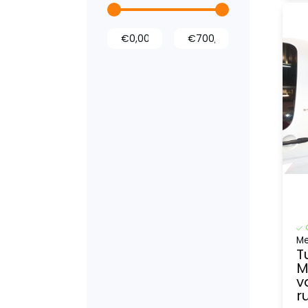
Dak- en
vloerventilatie
Imperialen
Opstaptrede
Wielkastbescherming
Stoelhoezen
Me
T
M
v
ru