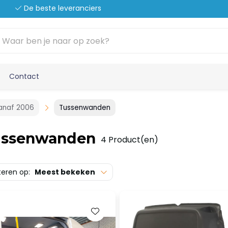
De beste leveranciers
Contact
vanaf 2006
Tussenwanden
ussenwanden
4 Product(en)
teren op:
Meest bekeken