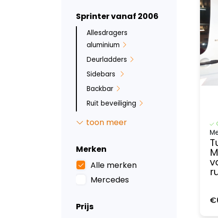
Sprinter vanaf 2006
Allesdragers
aluminium
Deurladders
Sidebars
Backbar
Ruit beveiliging
Inbraakbeveiliging
toon meer
Bumperbescherming
Me
T
Led verlichting
Merken
M
v
Tussenwanden
Alle merken
ru
Laadvloeren
Mercedes
Wandbetimmering
€
Prijs
Deurpanelen