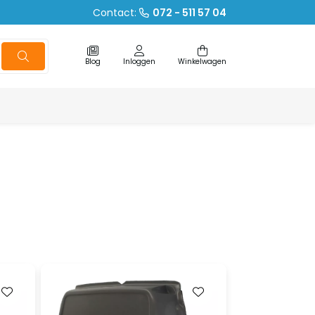
Contact:
072 - 511 57 04
Blog
Inloggen
Winkelwagen