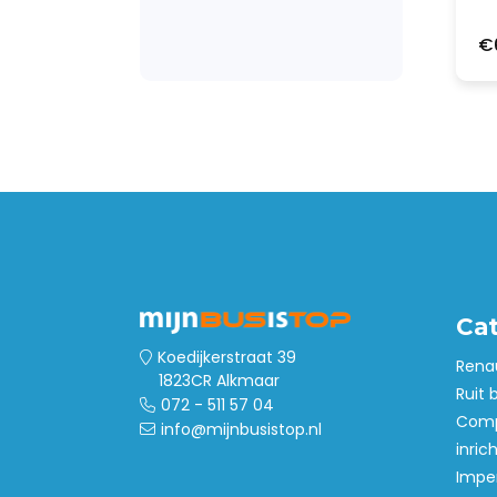
€
Ca
Koedijkerstraat 39
Rena
1823CR Alkmaar
Ruit 
072 - 511 57 04
Comp
info@mijnbusistop.nl
inric
Imper